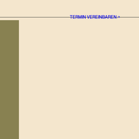
TERMIN VEREINBAREN